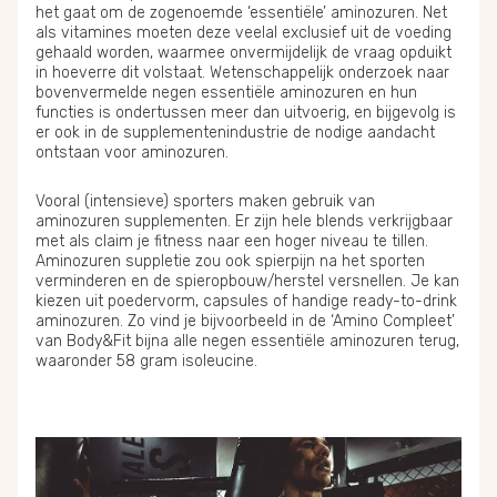
het gaat om de zogenoemde ‘essentiële’ aminozuren. Net
als vitamines moeten deze veelal exclusief uit de voeding
gehaald worden, waarmee onvermijdelijk de vraag opduikt
in hoeverre dit volstaat. Wetenschappelijk onderzoek naar
bovenvermelde negen essentiële aminozuren en hun
functies is ondertussen meer dan uitvoerig, en bijgevolg is
er ook in de supplementenindustrie de nodige aandacht
ontstaan voor aminozuren.
Vooral (intensieve) sporters maken gebruik van
aminozuren supplementen. Er zijn hele blends verkrijgbaar
met als claim je fitness naar een hoger niveau te tillen.
Aminozuren suppletie zou ook spierpijn na het sporten
verminderen en de spieropbouw/herstel versnellen. Je kan
kiezen uit poedervorm, capsules of handige ready-to-drink
aminozuren. Zo vind je bijvoorbeeld in de ‘Amino Compleet’
van Body&Fit bijna alle negen essentiële aminozuren terug,
waaronder 58 gram isoleucine.