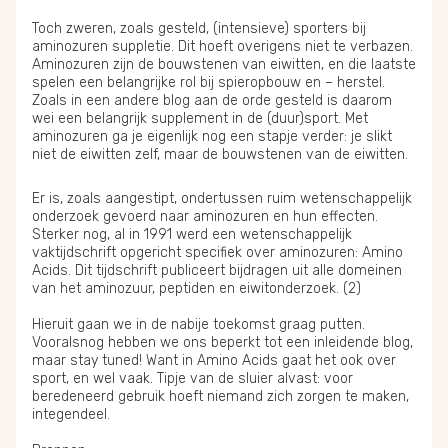
Toch zweren, zoals gesteld, (intensieve) sporters bij
aminozuren suppletie. Dit hoeft overigens niet te verbazen.
Aminozuren zijn de bouwstenen van eiwitten, en die laatste
spelen een belangrijke rol bij spieropbouw en – herstel.
Zoals in een andere blog aan de orde gesteld is daarom
wei een belangrijk supplement in de (duur)sport.
Met
aminozuren ga je eigenlijk nog een stapje verder: je slikt
niet de eiwitten zelf, maar de bouwstenen van de eiwitten.
Er is, zoals aangestipt, ondertussen ruim wetenschappelijk
onderzoek gevoerd naar aminozuren en hun effecten.
Sterker nog, al in 1991 werd een wetenschappelijk
vaktijdschrift opgericht specifiek over aminozuren: Amino
Acids. Dit tijdschrift publiceert bijdragen uit alle domeinen
van het aminozuur, peptiden en eiwitonderzoek. (2)
Hieruit gaan we in de nabije toekomst graag putten.
Vooralsnog hebben we ons beperkt tot een inleidende blog,
maar stay tuned! Want in Amino Acids gaat het ook over
sport, en wel vaak. Tipje van de sluier alvast: voor
beredeneerd gebruik hoeft niemand zich zorgen te maken,
integendeel.