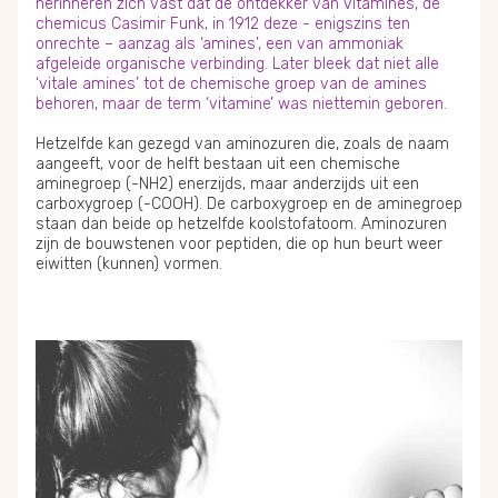
herinneren zich vast dat de ontdekker van vitamines, de
chemicus Casimir Funk, in 1912 deze - enigszins ten
onrechte – aanzag als ‘amines’, een van ammoniak
afgeleide organische verbinding. Later bleek dat niet alle
‘vitale amines’ tot de chemische groep van de amines
behoren, maar de term ‘vitamine’ was niettemin geboren.
Hetzelfde kan gezegd van aminozuren die, zoals de naam
aangeeft, voor de helft bestaan uit een chemische
aminegroep (-NH2) enerzijds, maar anderzijds uit een
carboxygroep (-COOH). De carboxygroep en de aminegroep
staan dan beide op hetzelfde koolstofatoom. Aminozuren
zijn de bouwstenen voor peptiden, die op hun beurt weer
eiwitten (kunnen) vormen.