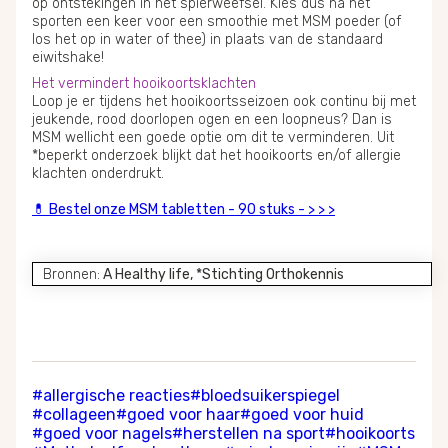
op ontstekingen in het spierweefsel. Kies dus na het
sporten een keer voor een smoothie met MSM poeder (of
los het op in water of thee) in plaats van de standaard
eiwitshake!
Het vermindert hooikoortsklachten
Loop je er tijdens het hooikoortsseizoen ook continu bij met
jeukende, rood doorlopen ogen en een loopneus? Dan is
MSM wellicht een goede optie om dit te verminderen. Uit
*beperkt onderzoek blijkt dat het hooikoorts en/of allergie
klachten onderdrukt.
💊 Bestel onze MSM tabletten - 90 stuks - > > >
Bronnen:
A Healthy life, *Stichting Orthokennis
#allergische reacties
#bloedsuikerspiegel
#collageen
#goed voor haar
#goed voor huid
#goed voor nagels
#herstellen na sport
#hooikoorts