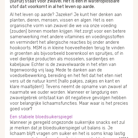
(sulfur) staat voor zwavel. Het is een in wateroplosbare
stof dat voorkomt in al het leven op aarde.
Al het leven op aarde? Jazeker! Je kunt hier denken aan
planten, dieren, mensen, vissen en algen. Het is een
organische vorm van zwavel die we via onze voeding
(zouden) binnen moeten krijgen. Het zorgt voor een betere
samenwerking met andere vitamines en voedingsstoffen
en vermindert het allergische reacties bij onder andere
hooikoorts. MSM is in kleine hoeveelheden terug te vinden
in groenten als bijvoorbeeld boerenkool en spruitjes, of in
veel dierlijke producten als mosselen, sardientjes en
kabeljauw. Echter is de zwavelwaarde in het eten van
tegenwoordig vrij laag. Mede te danken aan de
voedselbewerking, bereiding en het feit dat het eten niet
vers uit de natuur komt (hallo pakjes, zakjes en kant en
klare maaltijden!). Tevens neemt de opname van zwavel af
naarmate we ouder worden. Wanneer er langdurig een
zwavelgebrek ontstaat kan dit negatieve gevolgen hebben
voor belangrijke lichaamsfuncties. Maar waar is het precies
goed voo
r?
Een stabiele bloedsuikerspiegel
Wanneer je geregeld ongezonde suikerrijke snacks eet zul
je merken dat je bloedsuikerspiegel uit balans is. Je
lichaam blijft vragen om suiker en het is soms knap lastig