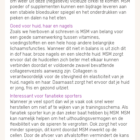
om weer uit deze (negatieve) vicieuze cirkel te komen. MSM
poeder of supplementen kunnen een bijdrage leveren aan
een stabiele bloedsuiker spiegel en het onderdrukken van
pieken en dalen na het eten.
Goed voor huid, haar en nagels
Zoals we hierboven al schreven is MSM van belang voor
een goede samenwerking tussen vitamines,
voedingstoffen en een hele hoop andere belangrijke
lichaamsfuncties. Wanneer dit niet in balans is uit zich dit
in dof haar, broze nagels en een slechte huid. MSM zorgt
ervoor dat de huidcellen zich beter met elkaar kunnen
verbinden doordat er voldoende zwavel bevattende
collageenvezels aanwezig zijn. Collageen is
verantwoordelijk voor de stevigheid én elasticiteit van je
huid, nagels en haar. Daarnaast zorgt het ervoor dat je huid
er jong, fris en gezond uitziet.
Interessant voor fanatieke sporters
Wanneer je veel sport dan wil je vaak ook snel weer
herstellen om niet af te wijken van je trainingsschema. Als
fanatiek sporter kun je dan zeker baat hebben bij MSM. MSM
kan namelijk helpen om het uithoudingsvermogen en de
flexibiliteit van de spieren te vergroten. Ook zorgt het voor
minder spierpijn, dit komt doordat MSM inwerkt op de
cellen. Door de afvoer van afvalstoffen vermindert de kans