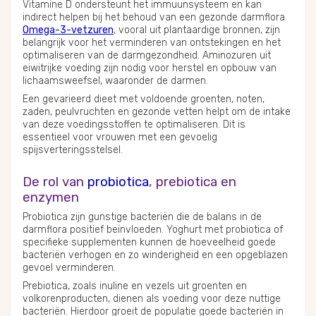
Vitamine D ondersteunt het immuunsysteem en kan
indirect helpen bij het behoud van een gezonde darmflora.
Omega-3-vetzuren
, vooral uit plantaardige bronnen, zijn
belangrijk voor het verminderen van ontstekingen en het
optimaliseren van de darmgezondheid. Aminozuren uit
eiwitrijke voeding zijn nodig voor herstel en opbouw van
lichaamsweefsel, waaronder de darmen.
Een gevarieerd dieet met voldoende groenten, noten,
zaden, peulvruchten en gezonde vetten helpt om de intake
van deze voedingsstoffen te optimaliseren. Dit is
essentieel voor vrouwen met een gevoelig
spijsverteringsstelsel.
De rol van
probiotica
, prebiotica en
enzymen
Probiotica zijn gunstige bacteriën die de balans in de
darmflora positief beïnvloeden. Yoghurt met probiotica of
specifieke supplementen kunnen de hoeveelheid goede
bacteriën verhogen en zo winderigheid en een opgeblazen
gevoel verminderen.
Prebiotica, zoals inuline en vezels uit groenten en
volkorenproducten, dienen als voeding voor deze nuttige
bacteriën. Hierdoor groeit de populatie goede bacteriën in