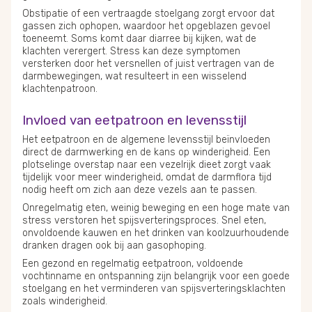
Obstipatie of een vertraagde stoelgang zorgt ervoor dat
gassen zich ophopen, waardoor het opgeblazen gevoel
toeneemt. Soms komt daar diarree bij kijken, wat de
klachten verergert. Stress kan deze symptomen
versterken door het versnellen of juist vertragen van de
darmbewegingen, wat resulteert in een wisselend
klachtenpatroon.
Invloed van eetpatroon en levensstijl
Het eetpatroon en de algemene levensstijl beïnvloeden
direct de darmwerking en de kans op winderigheid. Een
plotselinge overstap naar een vezelrijk dieet zorgt vaak
tijdelijk voor meer winderigheid, omdat de darmflora tijd
nodig heeft om zich aan deze vezels aan te passen.
Onregelmatig eten, weinig beweging en een hoge mate van
stress verstoren het spijsverteringsproces. Snel eten,
onvoldoende kauwen en het drinken van koolzuurhoudende
dranken dragen ook bij aan gasophoping.
Een gezond en regelmatig eetpatroon, voldoende
vochtinname en ontspanning zijn belangrijk voor een goede
stoelgang en het verminderen van spijsverteringsklachten
zoals winderigheid.