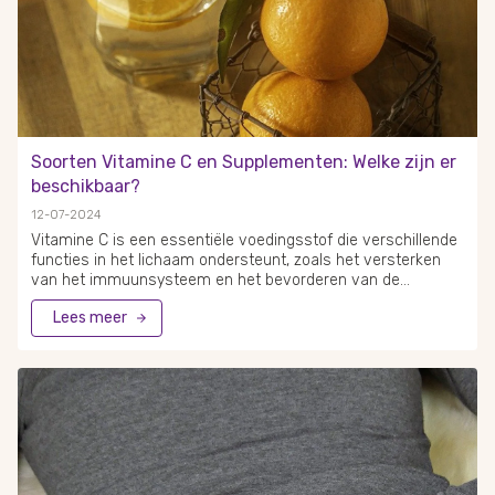
Soorten Vitamine C en Supplementen: Welke zijn er
beschikbaar?
12-07-2024
Vitamine C is een essentiële voedingsstof die verschillende
functies in het lichaam ondersteunt, zoals het versterken
van het immuunsysteem en het bevorderen van de
wondgenezing. Het komt voor in veel soorten fruit en
Lees meer
groenten, waaronder sinaasappels, paprika's en broccoli. De
beste vitamine C-supplementen bevatten ontzuurde
vormen van de vitamine, die gemakkelijker door het lichaam
worden opgenomen. Er zijn verschillende soorten vitamine
C-supplementen beschikbaar, zoals ascorbinezuur,
calciumascorbaat en liposomale vitamine C. Deze
supplementen kunnen verschillen in hun
absorberingssnelheid en mogelijke bijwerkingen. Mensen
kiezen vaak voor supplementen die vitamine C combineren