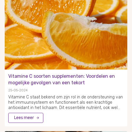
ondersteunen. Bijvoorbeeld, Vitamine D is essentieel voor de
werking van het immuunsysteem en helpt infecties te
bestrijden. Daarnaast is zink noodzakelijk om je
immuunsysteem goed functionerend te houden en kan het
bij verkoudheid extra worden ingenomen.
Vitamine C soorten supplementen: Voordelen en
mogelijke gevolgen van een tekort
25-05-2024
Vitamine C staat bekend om zijn rol in de ondersteuning van
het immuunsysteem en functioneert als een krachtige
antioxidant in het lichaam. Dit essentiële nutriënt, ook wel
ascorbinezuur genoemd, draagt bij aan de gezondheid door
Lees meer
het beschermen tegen vrije radicalen en het ondersteunen
van verschillende cellulaire functies van het
afweersysteem. Door de uitgebreide gezondheidsvoordelen