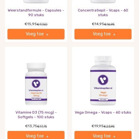
Weerstandformule - Capsules -
Concentratiepil - Vcaps - 60
90 stuks
stuks
€15,95
€14,95
€17,50
€16,95
Voeg toe
Voeg toe
+
+
Vitamine D3 (75 mcg) -
Vega Omega - Vcaps - 60 stuks
Softgels - 100 stuks
€13,75
€19,95
€17,75
€23,95
Voeg toe
Voeg toe
+
+