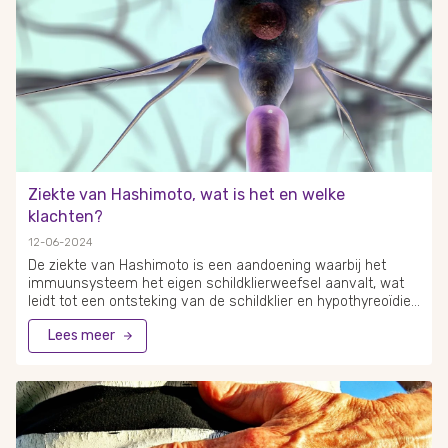
ondersteunen van het immuunsysteem en wondgenezing.
Ziekte van Hashimoto, wat is het en welke
klachten?
12-06-2024
De ziekte van Hashimoto is een aandoening waarbij het
immuunsysteem het eigen schildklierweefsel aanvalt, wat
leidt tot een ontsteking van de schildklier en hypothyreoïdie.
Dit betekent dat de schildklier te weinig schildklierhormoon
Lees meer
produceert. Deze hormonale disbalans kan leiden tot diverse
klachten zoals vermoeidheid en gewichtstoename. Een
goede diagnose en behandeling zijn essentieel voor het
beheersen van deze aandoening.