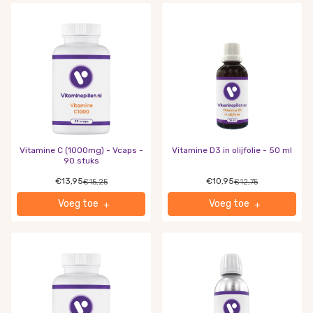
Vitamine C (1000mg) - Vcaps -
Vitamine D3 in olijfolie - 50 ml
90 stuks
€13,95
€10,95
€15,25
€12,75
Voeg toe
Voeg toe
+
+