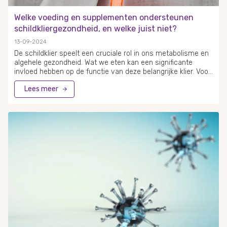
Welke voeding en supplementen ondersteunen
schildkliergezondheid, en welke juist niet?
13-09-2024
De schildklier speelt een cruciale rol in ons metabolisme en
algehele gezondheid. Wat we eten kan een significante
invloed hebben op de functie van deze belangrijke klier. Voor
een gezonde schildklier is het essentieel om voldoende
Lees meer
jodium en selenium via de voeding binnen te krijgen, terwijl
het vermijden van bepaalde voedingsmiddelen en
supplementen net zo belangrijk kan zijn. Een evenwichtig
dieet met de juiste voedingsstoffen ondersteunt de
optimale werking van de schildklier. Jodium en selenium zijn
essentieel voor de hormoonproductie van de schildklier.
Voedingsmiddelen rijk aan deze mineralen kunnen dus
bijdragen aan een gezonde schildklier. Aan de andere kant
kunnen sommige voedingsstoffen de opname van
schildkliermedicatie beïnvloeden.