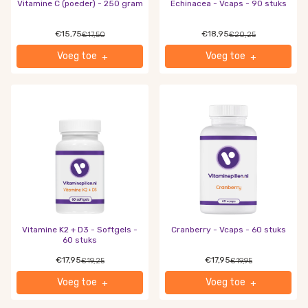
Vitamine C (poeder) - 250 gram
Echinacea - Vcaps - 90 stuks
€15,75
€18,95
€17,50
€20,25
Voeg toe
Voeg toe
+
+
Vitamine K2 + D3 - Softgels -
Cranberry - Vcaps - 60 stuks
60 stuks
€17,95
€17,95
€19,25
€19,95
Voeg toe
Voeg toe
+
+