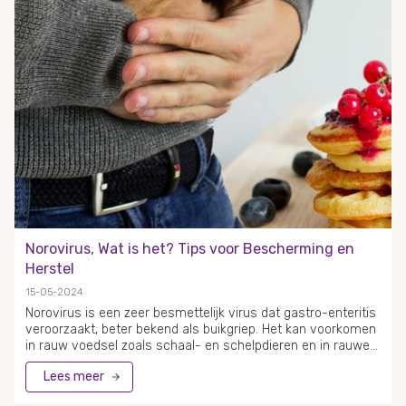
is vitamine C een veelvoorkomend ingrediënt in
voedingssupplementen en wordt het door vele mensen
gebruikt om hun weerstand te verhogen, vooral in tijden van
ziekte of stress.
Norovirus, Wat is het? Tips voor Bescherming en
Herstel
15-05-2024
Norovirus is een zeer besmettelijk virus dat gastro-enteritis
veroorzaakt, beter bekend als buikgriep. Het kan voorkomen
in rauw voedsel zoals schaal- en schelpdieren en in rauwe
groenten en fruit. De symptomen van het norovirus
Lees meer
omvatten maagpijn, braken en diarree, wat uitdroging tot
gevolg kan hebben. Met ongeveer 4,5 miljoen mensen die