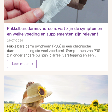
Prikkelbaredarmsyndroom, wat zijn de symptomen
en welke voeding en supplementen zijn relevant
21-07-2024
Prikkelbare darm syndroom (PDS) is een chronische
darmaandoening die veel voorkomt. Symptomen van PDS
zijn onder andere buikpijn, diarree, verstopping en een
opgeblazen gevoel. Hoewel de exacte oorzaken van PDS nog
Lees meer
niet volledig begrepen worden, ervaren vele patiënten een
aanzienlijke impact op hun dagelijkse leven door deze
klachten.Voeding speelt een cruciale rol bij het beheersen
van PDS symptomen. Het beperken van bepaalde
voedingsmiddelen zoals koffie, alcohol en vetrijke voeding
kan helpen klachten te verminderen. Een gebalanceerd dieet
met voldoende vezels en het eten op vaste tijdstippen
wordt vaak aanbevolen.