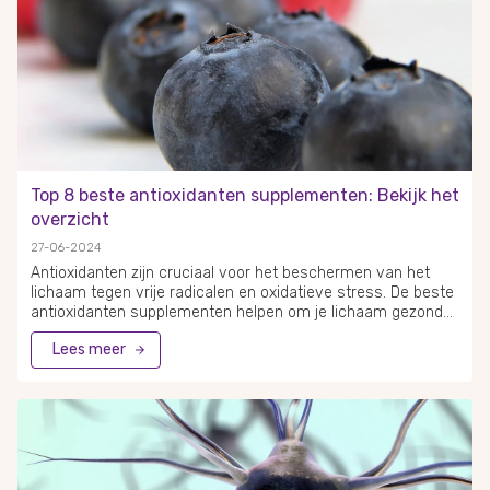
probiotica laat zien dat deze bacteriën melkzuurbacteriën
worden genoemd, zoals lactobacillen en bifidobacteriën.
Probiotica kunnen worden gevonden in verschillende
soorten voeding en zijn vooral bekend in producten zoals
zuivel. De Europese Voedselveiligheid Autoriteit (EFSA)
onderzoekt nog steeds de precieze effecten en voordelen
van probiotica. Toch blijven veel mensen producten met
probiotica gebruiken vanwege de mogelijke gunstige
effecten op hun gezondheid en darmflora.
Top 8 beste antioxidanten supplementen: Bekijk het
overzicht
27-06-2024
Antioxidanten zijn cruciaal voor het beschermen van het
lichaam tegen vrije radicalen en oxidatieve stress. De beste
antioxidanten supplementen helpen om je lichaam gezond
en vitaal te houden, wat bijdraagt aan een langer en
Lees meer
energieker leven. In dit artikel bespreken we de top 8
antioxidantensupplementen die je dagelijkse gezondheid een
boost kunnen geven. Het bestrijden van vrije radicalen is
essentieel omdat deze kunnen leiden tot celschade en
verschillende ziekten. Antioxidanten zoals vitamine C en
pterostilbeen worden vaak geprezen om hun krachtige
werking. Vitamine C komt van nature veel voor in
citrusvruchten en heeft een belangrijke rol in het