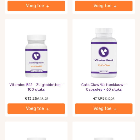
Voeg toe
Voeg toe
+
+
Vitamine B12 - Zuigtabletten -
Cats Claw/Kattenklauw -
100 stuks
Capsules - 60 stuks
€13,25
€17,95
€18,75
€17,95
Voeg toe
Voeg toe
+
+