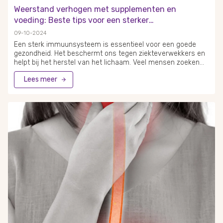
Weerstand verhogen met supplementen en
voeding: Beste tips voor een sterker
immuunsysteem
09-10-2024
Een sterk immuunsysteem is essentieel voor een goede
gezondheid. Het beschermt ons tegen ziekteverwekkers en
helpt bij het herstel van het lichaam. Veel mensen zoeken
naar manieren om hun weerstand te verbeteren, vooral
Lees meer
tijdens seizoenen waarin verkoudheden en griep vaker
voorkomen. Een combinatie van de juiste voeding en
gerichte supplementen kan helpen om het immuunsysteem
te ondersteunen en de weerstand te verhogen.
Voedingsmiddelen rijk aan vitamines en mineralen vormen
de basis voor een gezond immuunsysteem. Vitamine C,
zink, probiotica en vitamine D zijn enkele van de meest
effectieve supplementen voor het versterken van de
weerstand.