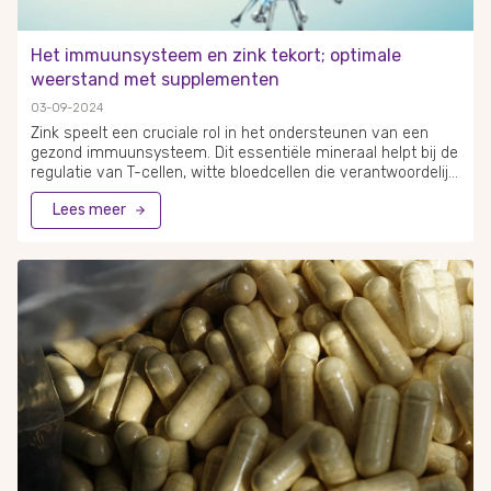
Het immuunsysteem en zink tekort; optimale
weerstand met supplementen
03-09-2024
Zink speelt een cruciale rol in het ondersteunen van een
gezond immuunsysteem. Dit essentiële mineraal helpt bij de
regulatie van T-cellen, witte bloedcellen die verantwoordelijk
zijn voor het bestrijden van infecties. Een tekort aan zink kan
Lees meer
leiden tot een verminderde immuniteit en een verhoogde
vatbaarheid voor infecties zoals verkoudheid of griep.
Hoewel zink in veel voedingsmiddelen voorkomt, kan het
voor sommige mensen moeilijk zijn om voldoende binnen te
krijgen via hun dieet. In deze gevallen kunnen
zinksupplementen een uitkomst bieden. Deze supplementen
kunnen helpen bij het aanvullen van een tekort en het
versterken van de weerstand.