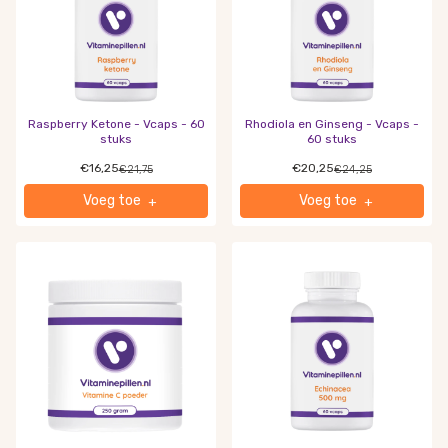
Raspberry Ketone - Vcaps - 60
Rhodiola en Ginseng - Vcaps -
stuks
60 stuks
€16,25
€20,25
€21,75
€24,25
Voeg toe
Voeg toe
+
+