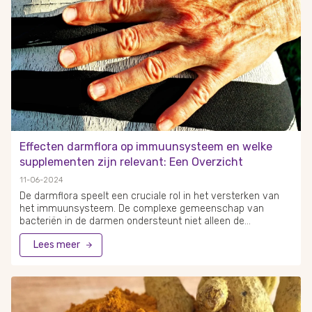
Effecten darmflora op immuunsysteem en welke
supplementen zijn relevant: Een Overzicht
11-06-2024
De darmflora speelt een cruciale rol in het versterken van
het immuunsysteem. De complexe gemeenschap van
bacteriën in de darmen ondersteunt niet alleen de
spijsvertering, maar helpt ook om de immuunrespons te
Lees meer
sturen en te reguleren. Voor een goed functionerend
immuunsysteem is een gezonde darmflora onmisbaar. Het
immuunsysteem en de darmflora zijn nauw met elkaar
verbonden; tachtig procent van het immuunsysteem
bevindt zich in de darmen. Probiotische supplementen en
gefermenteerde voedingsmiddelen kunnen hierbij een grote