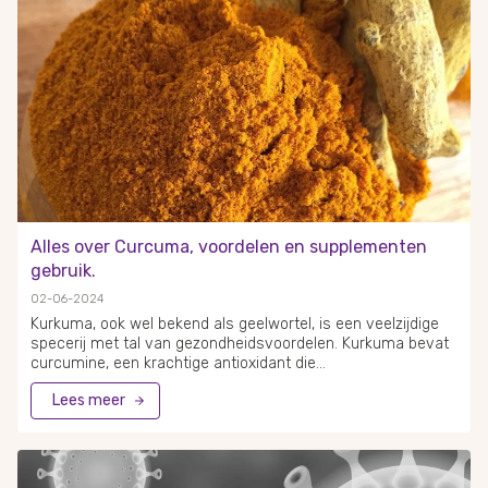
bijdrage leveren. Het consumeren van probiotische voeding
houdt de darmflora in balans en ondersteunt een sterke
immuunrespons.
Alles over Curcuma, voordelen en supplementen
gebruik.
02-06-2024
Kurkuma, ook wel bekend als geelwortel, is een veelzijdige
specerij met tal van gezondheidsvoordelen. Kurkuma bevat
curcumine, een krachtige antioxidant die
ontstekingsremmend werkt en bescherming biedt tegen
Lees meer
verschillende aandoeningen. Dit maakt kurkuma tot een
waardevolle toevoeging aan zowel gerechten als het
dagelijkse dieet. Daarnaast blijkt uit onderzoek dat kurkuma
helpt bij het verbeteren van de hersenfunctie en het
verlichten van artritispijn. Voor mensen die lijden aan