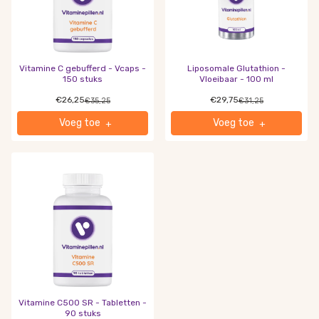
Vitamine C gebufferd - Vcaps -
Liposomale Glutathion -
150 stuks
Vloeibaar - 100 ml
€26,25
€29,75
€35,25
€31,25
Voeg toe
Voeg toe
+
+
Vitamine C500 SR - Tabletten -
90 stuks