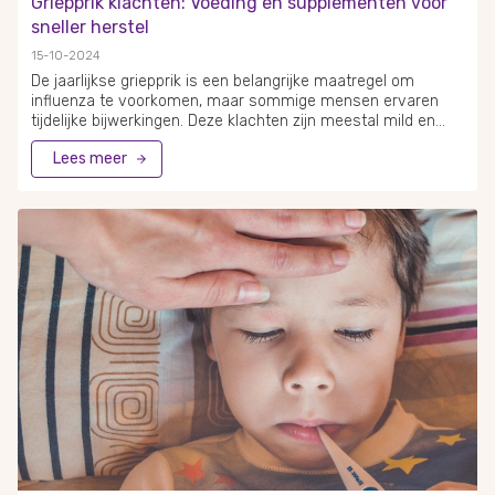
Griepprik klachten: Voeding en supplementen voor
sneller herstel
15-10-2024
De jaarlijkse griepprik is een belangrijke maatregel om
influenza te voorkomen, maar sommige mensen ervaren
tijdelijke bijwerkingen. Deze klachten zijn meestal mild en
verdwijnen binnen enkele dagen. Naast de griepprik kunnen
Lees meer
bepaalde voedingsmiddelen en supplementen helpen om
het immuunsysteem te versterken en griepsymptomen te
verlichten. Voeding speelt een cruciale rol bij het
ondersteunen van de afweer tegen het griepvirus.
Citrusvruchten, bessen en groene groenten zijn rijk aan
vitamine C en kunnen bijdragen aan een betere weerstand.
Daarnaast kunnen vitamine D en zink supplementen de
luchtwegen ondersteunen en de duur van griepachtige
verschijnselen verkorten.