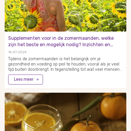
Supplementen voor in de zomermaanden, welke
zijn het beste en mogelijk nodig? Inzichten en
aanbevelingen
16-07-2024
Tijdens de zomermaanden is het belangrijk om je
gezondheid en voeding op peil te houden, vooral als je veel
tijd buiten doorbrengt. In tegenstelling tot wat veel mensen
denken, heb je ook in de zomer supplementen nodig om
Lees meer
optimaal te functioneren. Astaxanthine en vitamine C zijn
krachtige antioxidanten die helpen bij het afvoeren van vrije
radicalen, waardoor je huid beter beschermd is tegen
schadelijke invloeden van de zon. Probiotica kunnen ook
helpen om blaasontstekingen te voorkomen, wat in de
zomermaanden vaker voorkomt door hogere temperaturen
en vochtigheid.