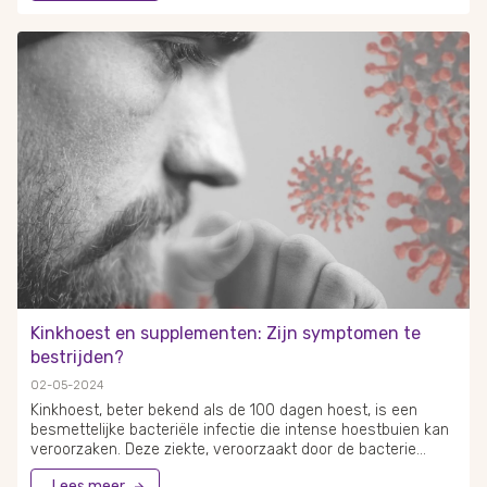
ziekten. Antioxidanten neutraliseren deze potentieel
schadelijke moleculen, waardoor ze een cruciale rol spelen
in het onderhouden van de gezondheid. Bekende en
krachtige antioxidanten zijn onder andere vitamines zoals
vitamine E en vitamine C, het mineraal selenium, en
plantaardige stoffen zoals flavonoïden. Deze kunnen worden
gevonden in een verscheidenheid aan voedingsmiddelen,
waaronder fruit, groenten, noten en zaden. Zo levert groente
en fruit niet alleen belangrijke vitamines, maar ook
bioactieve stoffen die bijdragen aan de antioxidantactiviteit
in het lichaam.
Kinkhoest en supplementen: Zijn symptomen te
bestrijden?
02-05-2024
Kinkhoest, beter bekend als de 100 dagen hoest, is een
besmettelijke bacteriële infectie die intense hoestbuien kan
veroorzaken. Deze ziekte, veroorzaakt door de bacterie
Bordetella pertussis, begint vaak met symptomen die
Lees meer