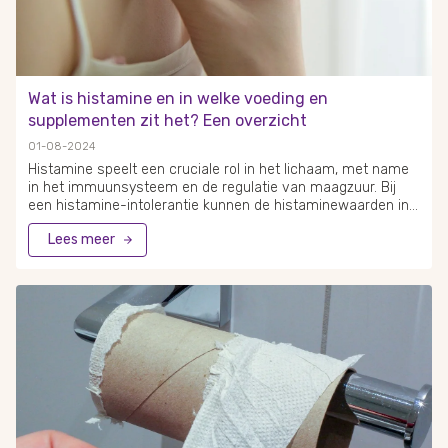
Wat is histamine en in welke voeding en
supplementen zit het? Een overzicht
01-08-2024
Histamine speelt een cruciale rol in het lichaam, met name
in het immuunsysteem en de regulatie van maagzuur. Bij
een histamine-intolerantie kunnen de histaminewaarden in
het bloed te hoog zijn, wat leidt tot diverse
Lees meer
gezondheidsklachten zoals hoofdpijn, huiduitslag en
spijsverteringsproblemen. Het is daarom belangrijk te weten
welke voedingsmiddelen hoog zijn in histamine en welke
juist helpen om histamine in het lichaam te verlagen.
Voedingsmiddelen die rijk zijn aan histamine zijn onder
andere gerijpte kazen, gefermenteerde producten, en
sommige vleeswaren. Voor mensen die gevoelig zijn voor
histamine, kan het nuttig zijn deze producten te vermijden.
Anderzijds zijn er voedingsmiddelen en supplementen die de
histamineniveaus kunnen verlagen, zoals onbewerkte
vlees- en visproducten.