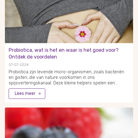
met andere stoffen, zoals bioflavonoïden, om de werking te
verbeteren.
Probiotica, wat is het en waar is het goed voor?
Ontdek de voordelen
07-07-2024
Probiotica zijn levende micro-organismen, zoals bacteriën
en gisten, die van nature voorkomen in ons
spijsverteringskanaal. Deze kleine helpers spelen een
cruciale rol bij het behouden van een gezonde darmflora en
Lees meer
kunnen bijdragen aan het versterken van het
immuunsysteem. Je kunt probiotica bijvoorbeeld vinden in
gefermenteerde voedingsmiddelen zoals yoghurt en
zuurkool. Voedingssupplementen met probiotica worden
vaak aangeraden vanwege hun potentiële
gezondheidsvoordelen. Er wordt gezegd dat ze kunnen
helpen bij het verlichten van bepaalde darmklachten en het
verbeteren van de spijsvertering. Een overzicht van