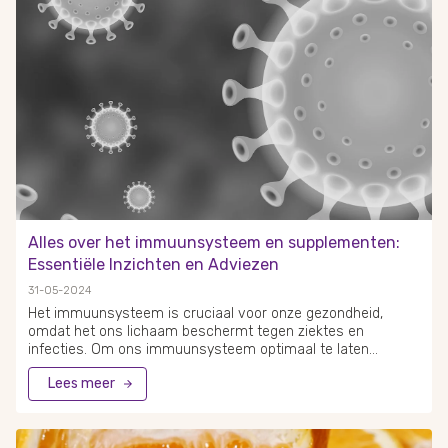
depressie of hartproblemen kan kurkuma een belangrijke rol
spelen in hun behandelingsregime. Het kruid kan ook
bijdragen aan een betere spijsvertering en huidgezondheid.
Alles over het immuunsysteem en supplementen:
Essentiële Inzichten en Adviezen
31-05-2024
Het immuunsysteem is cruciaal voor onze gezondheid,
omdat het ons lichaam beschermt tegen ziektes en
infecties. Om ons immuunsysteem optimaal te laten
functioneren, kunnen supplementen zoals vitamines en
Lees meer
mineralen van grote waarde zijn. Het gebruik van
supplementen kan helpen om onze immuniteit en
gezondheid te versterken. Zink en vitamine D zijn enkele van
de belangrijkste supplementen die je immuunsysteem