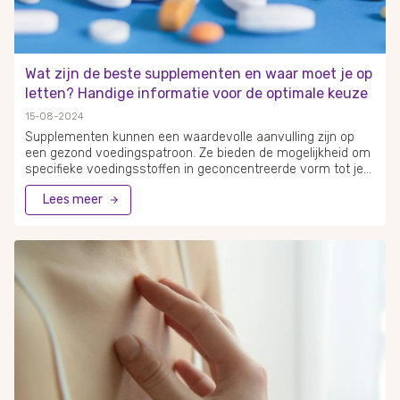
Wat zijn de beste supplementen en waar moet je op
letten? Handige informatie voor de optimale keuze
15-08-2024
Supplementen kunnen een waardevolle aanvulling zijn op
een gezond voedingspatroon. Ze bieden de mogelijkheid om
specifieke voedingsstoffen in geconcentreerde vorm tot je
te nemen. Er zijn tevens veel (exotische) kruiden en planten
Lees meer
die wij nooit in ons voedingspatroon vinden, maar zeker de
gezondheid kunnen ondersteunen. Bij het kiezen van
supplementen is het echter belangrijk om weloverwogen te
werk te gaan. De beste supplementen zijn diegene die
aansluiten bij je individuele behoeften en levensstijl. Dit is
voor elk persoon anders waar een bloedtest de beste
manier is om te ontdekken welke tekorten er eventueel zijn.
Het is raadzaam om eerst met een arts of diëtist te
overleggen voordat je start met het gebruik van
supplementen.