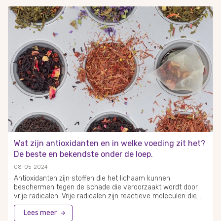
jaarlijks in Nederland buikgriep krijgen, is een aanzienlijk deel
van deze gevallen te wijten aan het norovirus. Bij de
behandeling van norovirus is het belangrijk om op voeding
en hydratatie te letten. Adequate vochtinname is cruciaal en
voedingsadvies gericht op het norovirus kan inhouden dat
bepaalde voedingsmiddelen worden vermeden terwijl het
lichaam herstelt. Supplementen kunnen een rol spelen bij
het ondersteunen van de weerstand, maar het is essentieel
om de aanbevolen dagelijkse hoeveelheden niet te
overschrijden. Het gebruik van bepaalde supplementen in te
hoge doseringen kan immers schadelijk zijn.
Wat zijn antioxidanten en in welke voeding zit het?
De beste en bekendste onder de loep.
08-05-2024
Antioxidanten zijn stoffen die het lichaam kunnen
beschermen tegen de schade die veroorzaakt wordt door
vrije radicalen. Vrije radicalen zijn reactieve moleculen die
cellen kunnen beschadigen en bijdragen aan het
Lees meer
verouderingsproces en de ontwikkeling van bepaalde