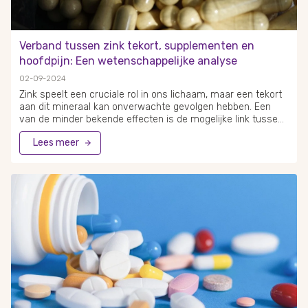
Verband tussen zink tekort, supplementen en
hoofdpijn: Een wetenschappelijke analyse
02-09-2024
Zink speelt een cruciale rol in ons lichaam, maar een tekort
aan dit mineraal kan onverwachte gevolgen hebben. Een
van de minder bekende effecten is de mogelijke link tussen
zinktekort en hoofdpijn. Een zinktekort kan bijdragen aan het
Lees meer
ontstaan van hoofdpijn, en in sommige gevallen kan het
gebruik van zinksupplementen helpen bij het verlichten van
deze klachten.Hoewel meer onderzoek nodig is om de
precieze relatie tussen zink en hoofdpijn te begrijpen,
suggereren sommige studies dat zink een rol speelt bij de
regulatie van neurotransmitters in de hersenen. Een tekort
aan zink kan leiden tot een verminderd
concentratievermogen en onrust, wat mogelijk bijdraagt aan
het ontstaan van hoofdpijn.