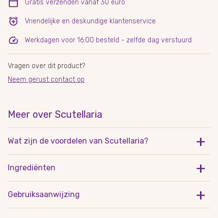
Gratis verzenden vanaf 30 euro
Vriendelijke en deskundige klantenservice
Werkdagen voor 16:00 besteld - zelfde dag verstuurd
Vragen over dit product?
Neem gerust contact op
Meer over Scutellaria
Wat zijn de voordelen van Scutellaria?
Ondersteunt het zenuwstelsel
Ingrediënten
Mede door de toevoeging van vitamine B6.
Een sterke anti oxidant
L-theanine, Scutellaria lateriflora, HPMC
Gebruiksaanwijzing
en draagt dus bij aan de bescherming van cellen tegen
(verdikkingsmiddel/capsulehuls), microcrystalline cellulose
oxidatieve schade.
(vulstof), vitaminen, calcium gebonden vetzuren
Geadviseerd dagelijks gebruik
(antiklontermiddel), silicium dioxide (antiklontermiddel).
Ondersteunt om gewrichten goed te houden